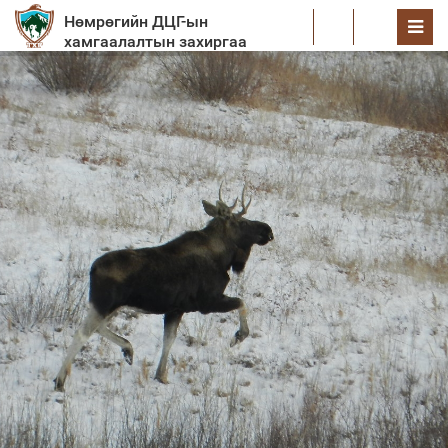
Нөмрөгийн ДЦГ-ын
EN
хамгаалалтын захиргаа