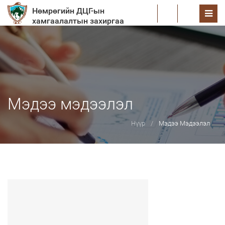
Нөмрөгийн ДЦГ-ын
EN
хамгаалалтын захиргаа
Мэдээ мэдээлэл
Нүүр
Мэдээ Мэдээлэл